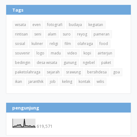
Tags
wisata
even
fotografi
budaya
kegiatan
rintisan
seni
alam
suro
reyog
pameran
sosial
kuliner
religi
film
olahraga
food
souvenir
logo
madu
video
kopi
airterjun
bedingin
desa wisata
gunung
ngebel
paket
paketolahraga
sejarah
srawung
bersihdesa
goa
ikan
jaranthik
job
keling
kontak
wilis
pengunjung
619,571