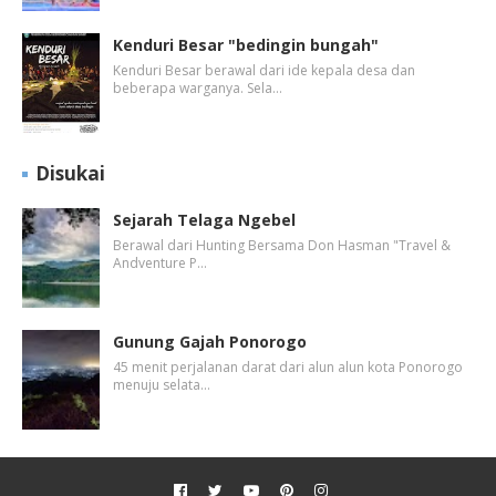
Kenduri Besar "bedingin bungah"
Kenduri Besar berawal dari ide kepala desa dan
beberapa warganya. Sela…
Disukai
Sejarah Telaga Ngebel
Berawal dari Hunting Bersama Don Hasman "Travel &
Andventure P…
Gunung Gajah Ponorogo
45 menit perjalanan darat dari alun alun kota Ponorogo
menuju selata…